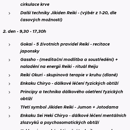
cirkulace krve
Další techniky Jikiden Reiki - (výběr z 1-20, dle
časových možností)
2. den - 9,30 - 17,30h
Gokai - 5 životních pravidel Reiki - recitace
japonsky
Gassho - (meditační modlitba a soustředění) +
naladění na energii Reiki -
rituál
Reiju
Reiki Okuri - skupinová terapie v kruhu (dlaně)
Enkaku Chiryo - dálkové léčení fyzických obtíží
Principy a technika dálkového ošetření fyzických
obtíží
Třetí symbol
Jikiden Reiki - J
umon + Jotodama
Enkaku
Sei Heki Chiryo
- dálkové léčení mentálních
zlozvyků a psychosomatických obtíží