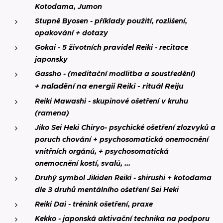
Kotodama, Jumon
Stupně Byosen - příklady použití, rozlišení,
opakování + dotazy
Gokai - 5 životních pravidel Reiki - recitace
japonsky
Gassho - (meditační modlitba a soustředění)
naladění na energii Reiki -
rituál
Reiju
+
Reiki Mawashi - skupinové ošetření v kruhu
(ramena)
Jiko Sei Heki Chiryo- psychické ošetření zlozvyků a
poruch chování + psychosomatická onemocnění
vnitřních orgánú, +
psychosomatická
onemocnění
kostí,
svalů, ...
Druhý symbol Jikiden Reiki -
shirushi
+ kotodama
dle 3 druhů mentálního
ošetření
Sei Heki
Reiki Dai - trénink ošetření, praxe
Kekko - japonská aktivační technika na podporu