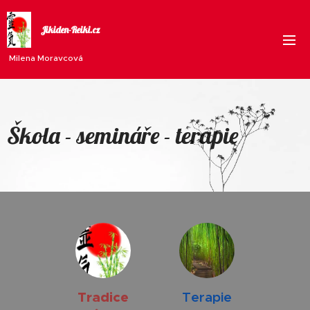
Jikiden-Reiki.cz
Milena Moravcová
Škola - semináře - terapie
Tradice
Terapie