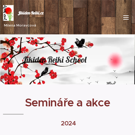
Jikiden-Reiki.cz
Milena Moravcová
Jikiden Reiki School
Semináře a akce
2024